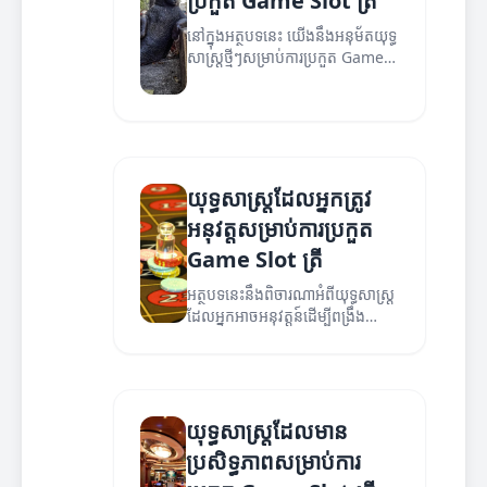
ប្រកួត Game Slot ត្រី
នៅក្នុងអត្ថបទនេះ យើងនឹងអនុម័តយុទ្ធ
សាស្ត្រថ្មីៗសម្រាប់ការប្រកួត Game
Slot ត្រី ដើម្បីជួយអ្នកឈ្នះឱកាស
បន្ថែម។
យុទ្ធសាស្ត្រដែលអ្នកត្រូវ
អនុវត្តសម្រាប់ការប្រកួត
Game Slot ត្រី
អត្ថបទនេះនឹងពិចារណាអំពីយុទ្ធសាស្ត្រ
ដែលអ្នកអាចអនុវត្តន៍ដើម្បីពង្រឹង
ឱកាសឈ្នះក្នុងការប្រកួត Game
Slot ត្រី។
យុទ្ធសាស្ត្រដែលមាន
ប្រសិទ្ធភាពសម្រាប់ការ