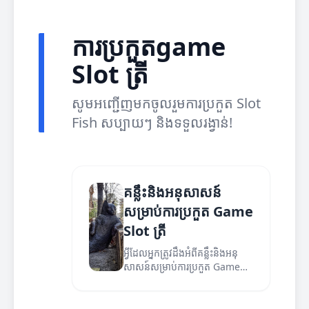
ការប្រកួតgame
Slot ត្រី
សូមអញ្ជើញមកចូលរួមការប្រកួត Slot
Fish សប្បាយៗ និងទទួលរង្វាន់!
គន្លឹះនិងអនុសាសន៍
សម្រាប់ការប្រកួត Game
Slot ត្រី
អ្វីដែលអ្នកត្រូវដឹងអំពីគន្លឹះនិងអនុ
សាសន៍សម្រាប់ការប្រកួត Game
Slot ត្រី ដើម្បីឈ្នះឡើងវិញ។