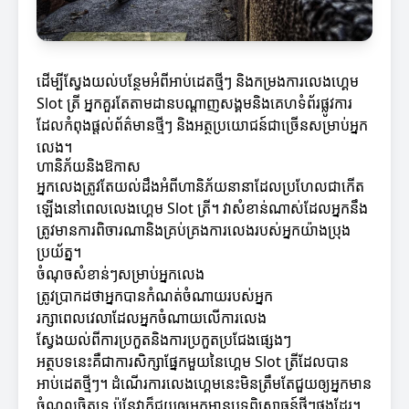
ដើម្បីស្វែងយល់បន្ថែមអំពីអាប់ដេតថ្មីៗ និងកម្រងការលេងហ្គេម
Slot ត្រី អ្នកគួរតែតាមដានបណ្ដាញសង្គមនិងគេហទំព័រផ្លូវការ
ដែលកំពុងផ្តល់ព័ត៌មានថ្មីៗ និងអត្ថប្រយោជន៍ជាច្រើនសម្រាប់អ្នក
លេង។
ហានិភ័យនិងឱកាស
អ្នកលេងត្រូវតែយល់ដឹងអំពីហានិភ័យនានាដែលប្រហែលជាកើត
ឡើងនៅពេលលេងហ្គេម Slot ត្រី។ វាសំខាន់ណាស់ដែលអ្នកនឹង
ត្រូវមានការពិចារណានិងគ្រប់គ្រងការលេងរបស់អ្នកយ៉ាងប្រុង
ប្រយ័ត្ន។
ចំណុចសំខាន់ៗសម្រាប់អ្នកលេង
ត្រូវប្រាកដថាអ្នកបានកំណត់ចំណាយរបស់អ្នក
រក្សាពេលវេលាដែលអ្នកចំណាយលើការលេង
ស្វែងយល់ពីការប្រកួតនិងការប្រកួតប្រជែងផ្សេងៗ
អត្ថបទនេះគឺជាការសិក្សាផ្នែកមួយនៃហ្គេម Slot ត្រីដែលបាន
អាប់ដេតថ្មីៗ។ ដំណើរការលេងហ្គេមនេះមិនត្រឹមតែជួយឲ្យអ្នកមាន
ចំណូលចិត្តទេ ប៉ុន្តែវាក៏ជួយឲ្យអ្នកមានបទពិសោធន៍ថ្មីៗផងដែរ។