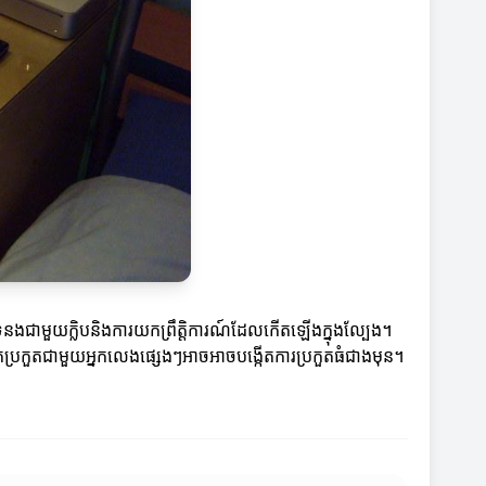
ក់ទំនងជាមួយក្លិបនិងការយកព្រឹត្តិការណ៍ដែលកើតឡើងក្នុងល្បែង។
្រកួតប្រកួតជាមួយអ្នកលេងផ្សេងៗអាចអាចបង្កើតការប្រកួតធំជាងមុន។