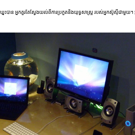
្នះបាន អ្នកគួរតែស្វែងយល់ពីការប្រកួតនិងយុទ្ធសាស្ត្រ របស់អ្នកស៊ូស៊ីជាមួយ