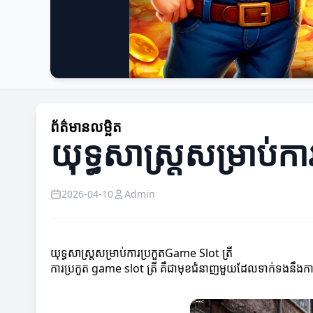
ព័ត៌មានលម្អិត
យុទ្ធសាស្ត្រសម្រាប់ក
2026-04-10
Admin
យុទ្ធសាស្ត្រសម្រាប់ការប្រកួតGame Slot ត្រី
ការប្រកួត game slot ត្រី គឺជាមុខជំនាញមួយដែលទាក់ទងនឹងការប