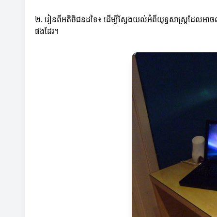
២. រៀនពីអតិថិជនដទៃ៖ ដើម្បីស្វែងយល់អំពីយុទ្ធសាស្ត្រដែលអាចឈ
ផងដែរ។