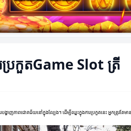
ារប្រកួតGame Slot ត្រី
ង្ហាញភាពជោគជ័យនៅក្នុងល្បែង។ ដើម្បីឈ្នះក្នុងការប្រកួតនេះ អ្នកត្រូវតែម