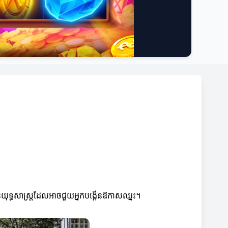
ានយុទ្ធសាស្ត្រដែលអាចជួយអ្នកបង្កើនឱកាសឈ្នះ។