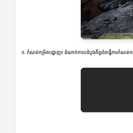
១. កំណត់កម្រិតបង្ហាញ៖ ដំណាក់កាលដំបូងគឺគួរតែធ្វើការកំណត់