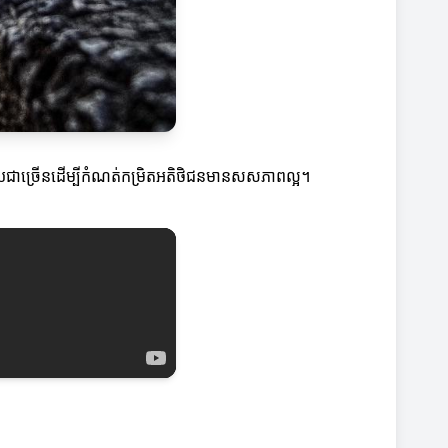
បាយជាច្រើនដើម្បីកំណត់កម្រិតអតិថិជនមានសសភាពល្អ។