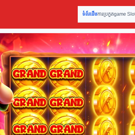
ទំព័រដើម
ការប្រកួតgame Slot 